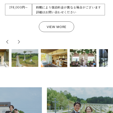
ペアリングワインを含むドリンクコース 8,800円～
1,940,000円～(40名)
ペアリングワインを含むドリンクコース 8,800円～
※適用人数：40名～140名
2,075,480円～(40名)
※適用人数：～140名
撮影後は伊豆の食材を取り入れたコース仕立てのBBQやワイン
880,000円(20名)
※適用人数：20名～40名
一皿一皿にペアリングしたワインを1杯ずつ
121,000円～
一皿一皿にペアリングしたワインを1杯ずつ
（土・日・祝日はプラス55,000円）
99,000円～
198,000円～
99,000円～
（土・日・祝日はプラス55,000円）
（土・日・祝日はプラス55,000円）
時期により宿泊料金が異なる場合がございます
飲み放題付きのグランピング施設を楽しむロングdayプランで
また、ビールなどのアルコールとソフトドリンクもフリーフローに
また、ビールなどのアルコールとソフトドリンクもフリーフローに
詳細はお問い合わせください
す
VIEW MORE
VIEW MORE
てご提供
てご提供
VIEW MORE
おふたりで ご家族と 愛犬と
VIEW MORE
VIEW MORE
VIEW MORE
VIEW MORE
ウェディング撮影の余韻に浸りながらグランピング施設をお楽
VIEW MORE
VIEW MORE
しみください