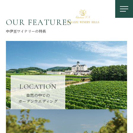
O
U
R
F
E
A
T
U
R
E
S
中伊豆ワイナリーの特長
お問い合わせ
LOCATION
0558-83-5116
自然の中での
ガーデンウエディング
TOP
OUR FEATURES
中伊豆ワイナリーの特徴
LOCATION