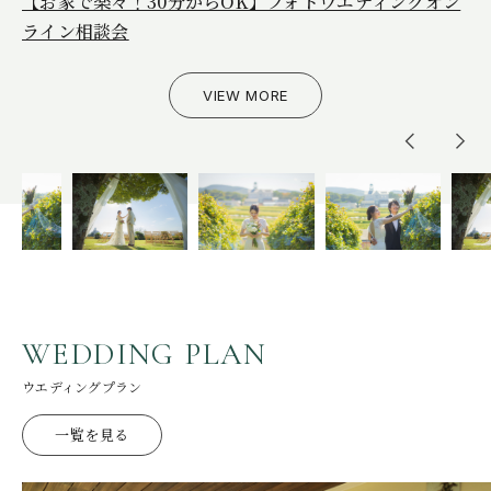
【お家で楽々！30分からOK】フォトウエディングオン
【7・８月平日限定お土産＆ランチ付き】2027ワイナリ
【9月お日にち限定】本番直前のリアルな会場見学相談
【お家で楽々！30分からOK】フォトウエディングオン
【7・８月平日限定お土産＆ランチ付き】2027ワイナリ
ライン相談会
ーウエディング相談会
会
ライン相談会
ーウエディング相談会
VIEW MORE
VIEW MORE
VIEW MORE
VIEW MORE
VIEW MORE
W
E
D
D
I
N
G
P
L
A
N
ウエディングプラン
一覧を見る