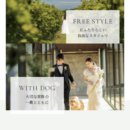
FREE STYLE
FREE STYLE
WITH DOG
おふたりらしい
BRIDAL FAIR
相談会
自由なスタイルで
WEDDING & PHOTO PLAN
ウエディングプラン
REPORT
カップルレポート
SCHEDULE
挙式の流れ
WITH DOG
PARTY
会場
大切な家族の
一員とともに
CEREMONY
挙式
DRESS
ドレス