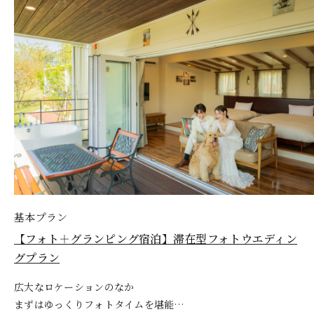
ぶどう畑が一望できるシャトー最上階のレストランで堪能
中伊豆ワイナリーのワインを堪能できる
基本プラン
【FRANCK MULLER Wedding×中伊豆ワイナリー 】
中伊豆ワイナリーのワインを堪能できる
おふたりが育てた葡萄がワインになる
基本プラン
基本プラン
基本プラン
できる
伊豆産ワインのペアリングコース
【おふたりの希望が叶う】ワイナリーロケーションフォ
フランク ミュラー ウエディングプラン
伊豆産ワインのペアリングコース
ウエディングアニバーサリーワインプラン
【2027年1月～3月早期特別価格】新春ワイナリーロケ
【フォト＋グランピング宿泊】滞在型フォトウエディン
【2027年1月～3月早期特別価格】新春ワイナリーロケ
サマーウエディングプラン
トプラン
ーションフォトプラン
グプラン
ーションフォトプラン
広大なロケーションのなか
まずはゆっくりフォトタイムを堪能