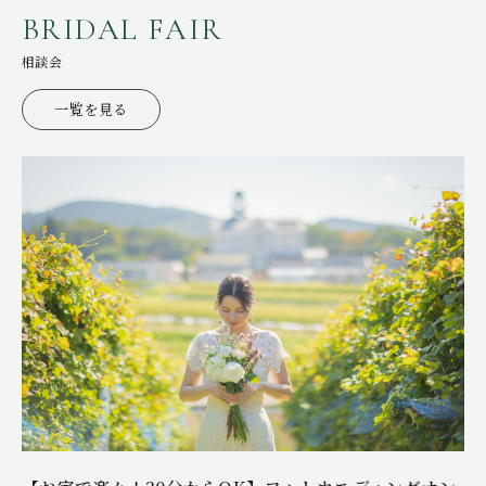
ITEMS
アイテム
B
R
I
D
A
L
F
A
I
R
CUISINE
お料理
相談会
ACCESS
一覧を見る
アクセス
NEWS
ニュース
STAFF BLOG
スタッフブログ
プライバシーポリシー
サイトマップ