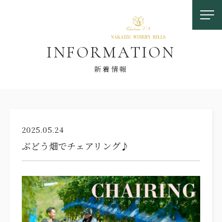
I
N
F
O
R
M
A
T
I
O
N
新着情報
お問い合わせ
2025.05.24
ぶどう畑でチェアリング♪
0558-83-5116
TOP
OUR FEATURES
中伊豆ワイナリーの特徴
LOCATION