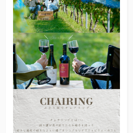
FREE STYLE
WITH DOG
BRIDAL FAIR
相談会
WEDDING & PHOTO PLAN
ウエディングプラン
REPORT
カップルレポート
SCHEDULE
挙式の流れ
PARTY
会場
CEREMONY
挙式
DRESS
ドレス