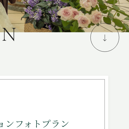
LOCATION
FREE STYLE
A
N
WITH DOG
BRIDAL FAIR
相談会
WEDDING & PHOTO PLAN
ウエディングプラン
REPORT
カップルレポート
SCHEDULE
挙式の流れ
PARTY
会場
CEREMONY
挙式
ョンフォトプラン
DRESS
ドレス