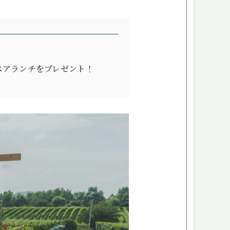
ITEMS
アイテム
CUISINE
お料理
ACCESS
ペアランチをプレゼント！
アクセス
NEWS
ニュース
STAFF BLOG
スタッフブログ
プライバシーポリシー
サイトマップ