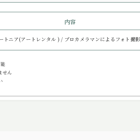
内容
ートニア(アートレンタル ) / プロカメラマンによるフォト撮影
可能
ません
い