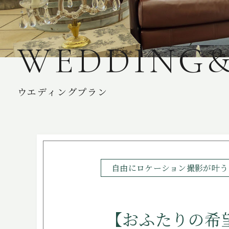
W
E
D
D
I
N
G
ウエディングプラン
自由にロケーション撮影が叶う
【おふたりの希