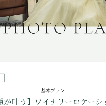
&
P
H
O
T
O
P
L
基本プラン
望が叶う】ワイナリーロケーシ