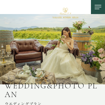
お問い合わせ
0558-83-5116
TOP
W
E
D
D
I
N
G
&
P
H
O
T
O
P
L
A
N
OUR FEATURES
中伊豆ワイナリーの特徴
ウエディングプラン
LOCATION