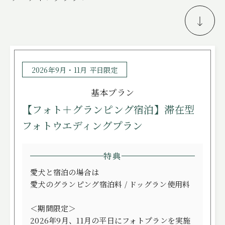
FREE STYLE
WITH DOG
BRIDAL FAIR
相談会
2026年9月・11月 平日限定
WEDDING & PHOTO PLAN
基本プラン
ウエディングプラン
【フォト＋グランピング宿泊】滞在型
REPORT
カップルレポート
フォトウエディングプラン
SCHEDULE
挙式の流れ
特典
PARTY
会場
愛犬と宿泊の場合は
CEREMONY
挙式
愛犬のグランピング宿泊料 / ドッグラン使用料
DRESS
ドレス
＜期間限定＞
2026年9月、11月の平日にフォトプランを実施