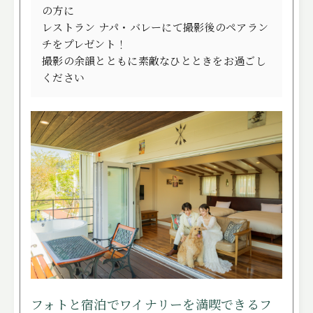
ITEMS
アイテム
の方に
レストラン ナパ・バレーにて撮影後のペアラン
CUISINE
お料理
チをプレゼント！
撮影の余韻とともに素敵なひとときをお過ごし
ACCESS
アクセス
ください
NEWS
ニュース
STAFF BLOG
スタッフブログ
プライバシーポリシー
サイトマップ
フォトと宿泊でワイナリーを満喫できるフ