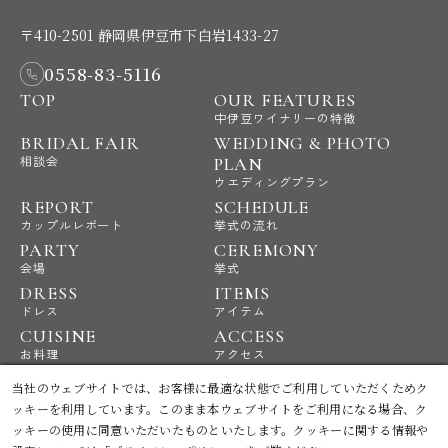
〒410-2501 静岡県伊豆市下白岩1433-27
0558-83-5116
TOP
OUR FEATURES
中伊豆ワイナリーの特徴
BRIDAL FAIR
WEDDING & PHOTO
相談会
PLAN
ウエディングプラン
REPORT
SCHEDULE
カップルレポート
挙式の流れ
PARTY
CEREMONY
会場
挙式
DRESS
ITEMS
ドレス
アイテム
CUISINE
ACCESS
お料理
アクセス
NEWS
STAFF BLOG
当社のウェブサイトでは、お客様に最適な状態でご利用していただくためク
ニュース
スタッフブログ
ッキーを利用しています。このまま本ウェブサイトをご利用になる場合、ク
ッキーの使用に同意いただいたものといたします。クッキーに関する情報や