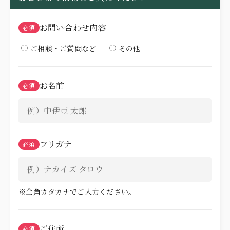
FREE STYLE
お問い合わせ内容
必須
WITH DOG
ご相談・ご質問など
その他
BRIDAL FAIR
相談会
WEDDING & PHOTO PLAN
お名前
必須
ウエディングプラン
REPORT
カップルレポート
SCHEDULE
挙式の流れ
フリガナ
必須
PARTY
会場
CEREMONY
挙式
※全角カタカナでご入力ください。
DRESS
ドレス
ご住所
必須