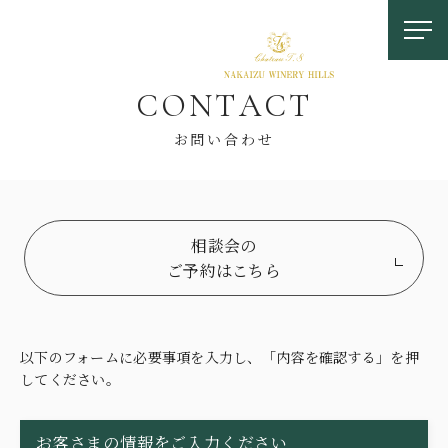
C
O
N
T
A
C
T
お問い合わせ
相談会の
お問い合わせ
ご予約はこちら
0558-83-5116
TOP
以下のフォームに必要事項を入力し、「内容を確認する」を押
してください。
OUR FEATURES
中伊豆ワイナリーの特徴
お客さまの情報をご入力ください
LOCATION