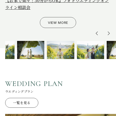
【お家で楽々！30分からOK】フォトウエディングオン
【7・８月平日限定お土産＆ランチ付き】2027ワイナリ
【9月お日にち限定】本番直前のリアルな会場見学相談
【お家で楽々！30分からOK】フォトウエディングオン
【7・８月平日限定お土産＆ランチ付き】2027ワイナリ
ライン相談会
ーウエディング相談会
会
ライン相談会
ーウエディング相談会
VIEW MORE
VIEW MORE
VIEW MORE
VIEW MORE
VIEW MORE
W
E
D
D
I
N
G
P
L
A
N
ウエディングプラン
一覧を見る