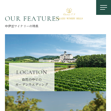
O
U
R
F
E
A
T
U
R
E
S
中伊豆ワイナリーの特長
お問い合わせ
LOCATION
0558-83-5116
自然の中での
ガーデンウエディング
TOP
OUR FEATURES
中伊豆ワイナリーの特徴
LOCATION