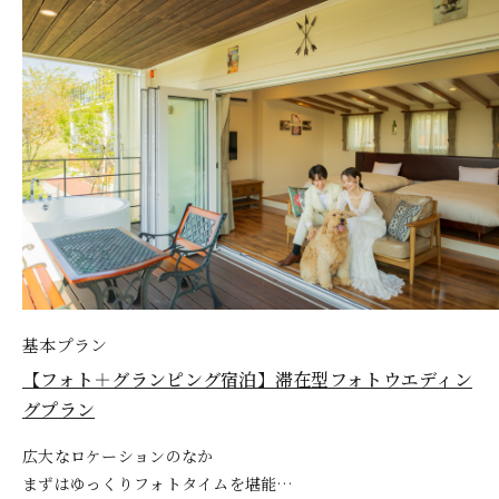
基本プラン
大好きな地元で挙げる結婚式
中伊豆ワイナリーのワインを堪能できる
おふたりが育てた葡萄がワインになる
おふたりが育てた葡萄がワインになる
基本プラン
基本プラン
基本プラン
【おふたりの希望が叶う】ワイナリーロケーションフォ
【静岡県東部・伊豆のカップルを応援】地元婚プラン
伊豆産ワインのペアリングコース
ウエディングアニバーサリーワインプラン
ウエディングアニバーサリーワインプラン
【2027年1月～3月早期特別価格】新春ワイナリーロケ
【フォト＋グランピング宿泊】滞在型フォトウエディン
【2027年1月～3月早期特別価格】新春ワイナリーロケ
トプラン
ーションフォトプラン
グプラン
ーションフォトプラン
広大なロケーションのなか
まずはゆっくりフォトタイムを堪能