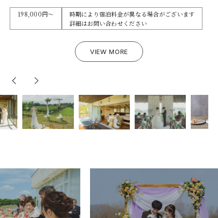
1,980,000円～(50名)
ペアリングワインを含むドリンクコース 8,800円～
※適用人数：40名～140名
2,075,480円～(40名)
2,075,480円～(40名)
※適用人数：～140名
※適用人数：～140名
撮影後は伊豆の食材を取り入れたコース仕立てのBBQやワイン
121,000円～
一皿一皿にペアリングしたワインを1杯ずつ
（土・日・祝日はプラス55,000円）
99,000円～
198,000円～
99,000円～
（土・日・祝日はプラス55,000円）
（土・日・祝日はプラス55,000円）
時期により宿泊料金が異なる場合がございます
飲み放題付きのグランピング施設を楽しむロングdayプランで
また、ビールなどのアルコールとソフトドリンクもフリーフローに
詳細はお問い合わせください
す
VIEW MORE
VIEW MORE
VIEW MORE
てご提供
おふたりで ご家族と 愛犬と
VIEW MORE
VIEW MORE
VIEW MORE
VIEW MORE
ウェディング撮影の余韻に浸りながらグランピング施設をお楽
VIEW MORE
しみください