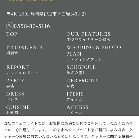
〒410-2501 静岡県伊豆市下白岩1433-27
0558-83-5116
TOP
OUR FEATURES
中伊豆ワイナリーの特徴
BRIDAL FAIR
WEDDING & PHOTO
相談会
PLAN
ウエディングプラン
REPORT
SCHEDULE
カップルレポート
挙式の流れ
PARTY
CEREMONY
会場
挙式
DRESS
ITEMS
ドレス
アイテム
CUISINE
ACCESS
お料理
アクセス
NEWS
STAFF BLOG
当社のウェブサイトでは、お客様に最適な状態でご利用していただくためク
ニュース
スタッフブログ
ッキーを利用しています。このまま本ウェブサイトをご利用になる場合、ク
ッキーの使用に同意いただいたものといたします。クッキーに関する情報や