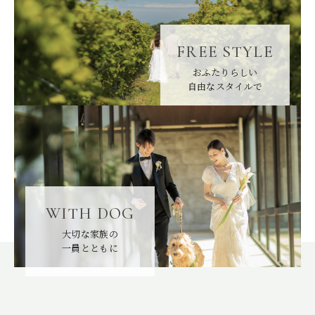
FREE STYLE
FREE STYLE
WITH DOG
おふたりらしい
BRIDAL FAIR
相談会
自由なスタイルで
WEDDING & PHOTO PLAN
ウエディングプラン
REPORT
カップルレポート
SCHEDULE
挙式の流れ
WITH DOG
PARTY
会場
大切な家族の
一員とともに
CEREMONY
挙式
DRESS
ドレス