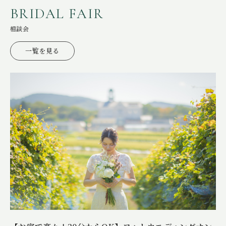
ITEMS
アイテム
B
R
I
D
A
L
F
A
I
R
CUISINE
お料理
相談会
ACCESS
一覧を見る
アクセス
NEWS
ニュース
STAFF BLOG
スタッフブログ
プライバシーポリシー
サイトマップ