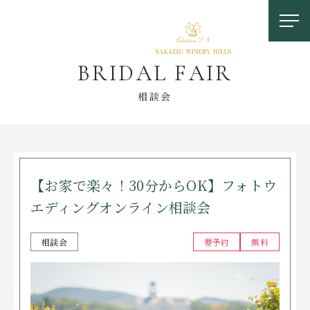
B
R
I
D
A
L
F
A
I
R
相談会
お問い合わせ
【お家で楽々！30分からOK】フォトウ
エディングオンライン相談会
0558-83-5116
相談会
要予約
無料
TOP
OUR FEATURES
中伊豆ワイナリーの特徴
LOCATION