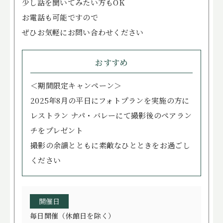
少し話を聞いてみたい方もOK
ITEMS
アイテム
お電話も可能ですので
CUISINE
お料理
ぜひお気軽にお問い合わせください
ACCESS
アクセス
おすすめ
NEWS
ニュース
＜期間限定キャンペーン＞
STAFF BLOG
スタッフブログ
2025年8月の平日にフォトプランを実施の方に
レストラン ナパ・バレーにて撮影後のペアラン
プライバシーポリシー
チをプレゼント
サイトマップ
撮影の余韻とともに素敵なひとときをお過ごし
ください
開催日
毎日開催（休館日を除く）