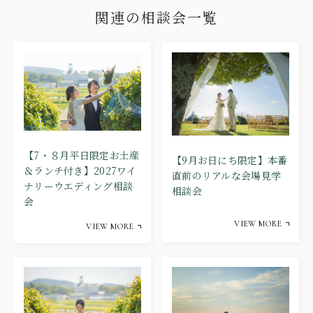
関連の
相談会一覧
【7・８月平日限定お土産
【9月お日にち限定】本番
＆ランチ付き】2027ワイ
直前のリアルな会場見学
ナリーウエディング相談
相談会
会
VIEW MORE
VIEW MORE