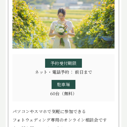
FREE STYLE
WITH DOG
BRIDAL FAIR
相談会
WEDDING & PHOTO PLAN
ウエディングプラン
予約受付期限
REPORT
カップルレポート
ネット・電話予約： 前日まで
SCHEDULE
挙式の流れ
駐車場
PARTY
会場
60台（無料）
CEREMONY
挙式
パソコンやスマホで気軽に参加できる
DRESS
ドレス
フォトウェディング専用のオンライン相談会です