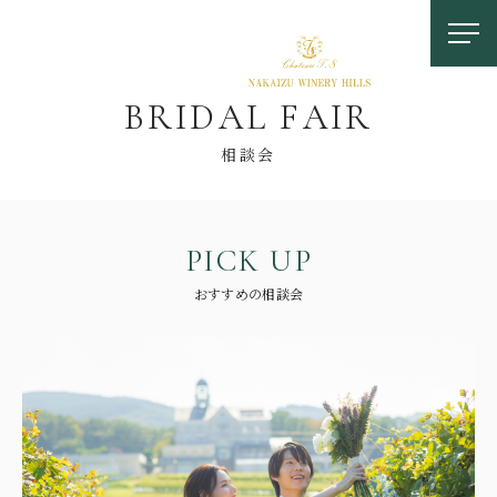
B
R
I
D
A
L
F
A
I
R
相談会
P
I
C
K
U
P
お問い合わせ
おすすめの相談会
0558-83-5116
TOP
OUR FEATURES
中伊豆ワイナリーの特徴
LOCATION