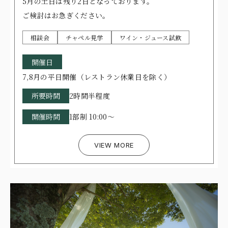
5月の土日は残り2日となっております。
ITEMS
アイテム
ご検討はお急ぎください。
CUISINE
お料理
相談会
チャペル見学
ワイン・ジュース試飲
ACCESS
アクセス
開催日
NEWS
ニュース
7,8月の平日開催（レストラン休業日を除く）
所要時間
2時間半程度
STAFF BLOG
スタッフブログ
開催時間
1部制 10:00～
プライバシーポリシー
サイトマップ
VIEW MORE