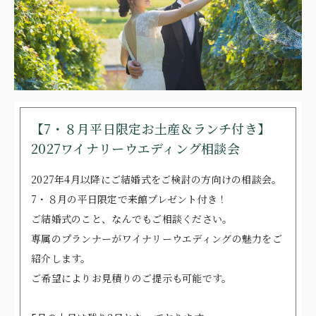
FREE STYLE
WITH DOG
BRIDAL FAIR
相談会
WEDDING & PHOTO PLAN
【7・８月平日限定お土産＆ランチ付き】
ウエディングプラン
2027ワイナリーウエディング相談会
REPORT
カップルレポート
2027年4月以降にご結婚式をご検討の方向けの相談会。
SCHEDULE
挙式の流れ
7・８月の平日限定で来館プレゼント付き！
ご結婚式のこと、なんでもご相談ください。
PARTY
会場
専属のプランナーがワイナリーウエディングの魅力をご
CEREMONY
挙式
紹介します。
ご希望によりお見積りのご提示も可能です。
DRESS
ドレス