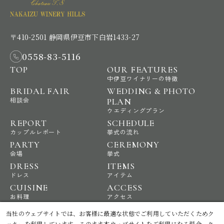
〒410-2501 静岡県伊豆市下白岩1433-27
0558-83-5116
TOP
OUR FEATURES
中伊豆ワイナリーの特徴
BRIDAL FAIR
WEDDING & PHOTO
相談会
PLAN
ウエディングプラン
REPORT
SCHEDULE
カップルレポート
挙式の流れ
PARTY
CEREMONY
会場
挙式
DRESS
ITEMS
ドレス
アイテム
CUISINE
ACCESS
お料理
アクセス
NEWS
STAFF BLOG
当社のウェブサイトでは、お客様に最適な状態でご利用していただくためク
ニュース
スタッフブログ
ッキーを利用しています。このまま本ウェブサイトをご利用になる場合、ク