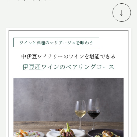
FREE STYLE
WITH DOG
BRIDAL FAIR
相談会
ワインと料理のマリアージュを味わう
WEDDING & PHOTO PLAN
中伊豆ワイナリーのワインを堪能できる
ウエディングプラン
伊豆産ワインのペアリングコース
REPORT
カップルレポート
SCHEDULE
挙式の流れ
PARTY
会場
CEREMONY
挙式
DRESS
ドレス