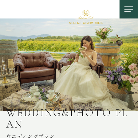
お問い合わせ
0558-83-5116
TOP
W
E
D
D
I
N
G
&
P
H
O
T
O
P
L
A
N
OUR FEATURES
中伊豆ワイナリーの特徴
ウエディングプラン
LOCATION