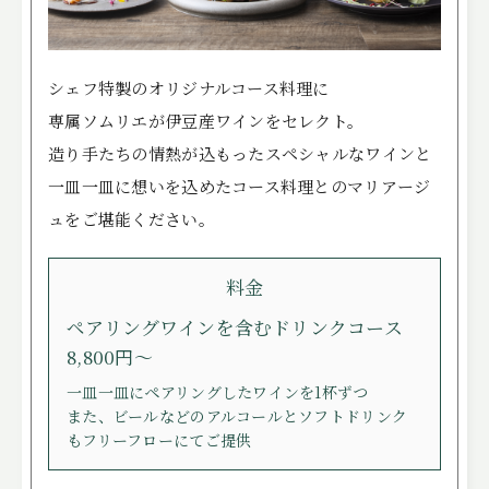
ITEMS
アイテム
CUISINE
お料理
シェフ特製のオリジナルコース料理に
ACCESS
アクセス
専属ソムリエが伊豆産ワインをセレクト。
造り手たちの情熱が込もったスペシャルなワインと
NEWS
ニュース
一皿一皿に想いを込めたコース料理とのマリアージ
STAFF BLOG
スタッフブログ
ュをご堪能ください。
プライバシーポリシー
料金
サイトマップ
ペアリングワインを含むドリンクコース
8,800円～
一皿一皿にペアリングしたワインを1杯ずつ
また、ビールなどのアルコールとソフトドリンク
もフリーフローにてご提供