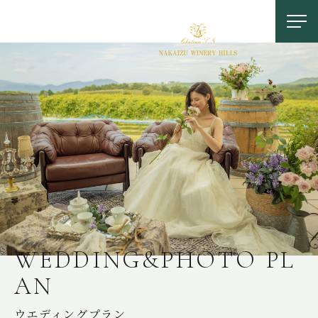
お問い合わせ
0558-83-5116
TOP
W
E
D
D
I
N
G
&
P
H
O
T
O
P
L
A
N
OUR FEATURES
中伊豆ワイナリーの特徴
ウエディングプラン
LOCATION