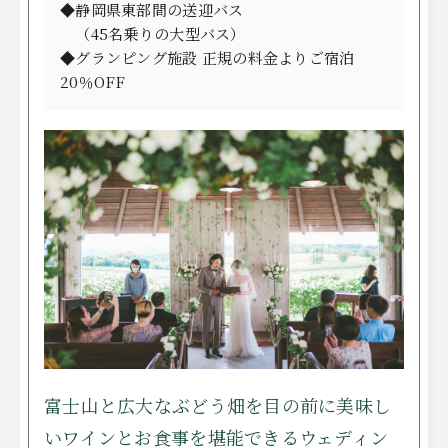
ITEMS
◆静岡県東部間の送迎バス
アイテム
（45名乗りの大型バス）
CUISINE
お料理
◆グランピング施設 正規の料金よりご宿泊
20％OFF
ACCESS
アクセス
NEWS
ニュース
STAFF BLOG
スタッフブログ
プライバシーポリシー
サイトマップ
富士山と広大なぶどう畑を目の前に美味し
いワインとお食事を堪能できるウェディン