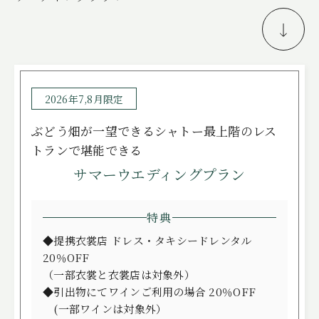
FREE STYLE
WITH DOG
BRIDAL FAIR
相談会
2026年7,8月限定
WEDDING & PHOTO PLAN
ぶどう畑が一望できるシャトー最上階のレス
ウエディングプラン
トランで堪能できる
REPORT
カップルレポート
サマーウエディングプラン
SCHEDULE
挙式の流れ
特典
PARTY
会場
◆提携衣裳店 ドレス・タキシードレンタル
20％OFF
CEREMONY
挙式
（一部衣裳と衣裳店は対象外）
DRESS
◆引出物にてワインご利用の場合 20％OFF
ドレス
(一部ワインは対象外）