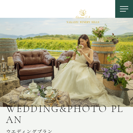
お問い合わせ
0558-83-5116
TOP
W
E
D
D
I
N
G
&
P
H
O
T
O
P
L
A
N
OUR FEATURES
中伊豆ワイナリーの特徴
ウエディングプラン
LOCATION