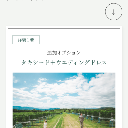
FREE STYLE
WITH DOG
BRIDAL FAIR
相談会
洋装１着
WEDDING & PHOTO PLAN
追加オプション
ウエディングプラン
タキシード＋ウエディングドレス
REPORT
カップルレポート
SCHEDULE
挙式の流れ
PARTY
会場
CEREMONY
挙式
DRESS
ドレス