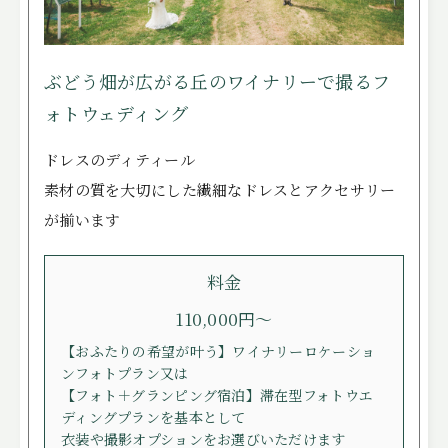
ITEMS
アイテム
CUISINE
お料理
ぶどう畑が広がる丘のワイナリーで撮るフ
ACCESS
アクセス
ォトウェディング
NEWS
ニュース
ドレスのディティール
素材の質を大切にした繊細なドレスとアクセサリー
STAFF BLOG
スタッフブログ
が揃います
プライバシーポリシー
料金
サイトマップ
110,000円～
【おふたりの希望が叶う】ワイナリーロケーショ
ンフォトプラン又は
【フォト＋グランピング宿泊】滞在型フォトウエ
ディングプランを基本として
衣装や撮影オプションをお選びいただけます