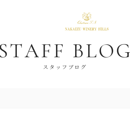
S
T
A
F
F
B
L
O
スタッフブログ