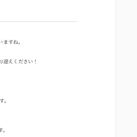
LOCATION
FREE STYLE
WITH DOG
いますね。
BRIDAL FAIR
相談会
お迎えください！
WEDDING & PHOTO PLAN
ウエディングプラン
REPORT
カップルレポート
SCHEDULE
挙式の流れ
です。
PARTY
会場
CEREMONY
挙式
す。
DRESS
ドレス