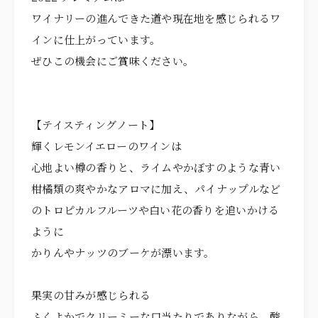
ITEMS
アイテム
ワイナリーの進んできた道や現在地を感じられるワ
CUISINE
インに仕上がっています。
お料理
ぜひこの機会にご賞味ください。
ACCESS
アクセス
NEWS
ニュース
【テイスティングノート】
STAFF BLOG
スタッフブログ
輝くレモンイエローのワインは
心地よい樽の香りと、ライムやかぼすのような青い
プライバシーポリシー
柑橘類の爽やかなアロマに加え、パイナップルなど
サイトマップ
のトロピカルフルーツや白い花の香りを追いかける
ように
かりんやナッツのブーケが漂います。
果実の甘みが感じられる
ふくよかでクリーミーな口当たりでありながら、酸