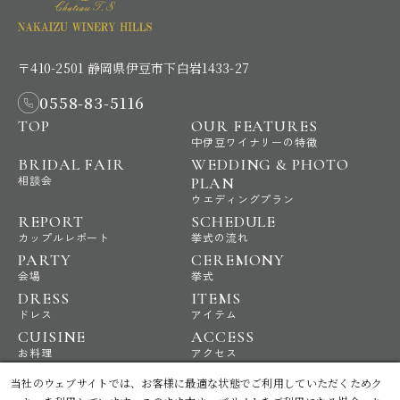
〒410-2501 静岡県伊豆市下白岩1433-27
0558-83-5116
TOP
OUR FEATURES
中伊豆ワイナリーの特徴
BRIDAL FAIR
WEDDING & PHOTO
相談会
PLAN
ウエディングプラン
REPORT
SCHEDULE
カップルレポート
挙式の流れ
PARTY
CEREMONY
会場
挙式
DRESS
ITEMS
ドレス
アイテム
CUISINE
ACCESS
お料理
アクセス
NEWS
STAFF BLOG
当社のウェブサイトでは、お客様に最適な状態でご利用していただくためク
ニュース
スタッフブログ