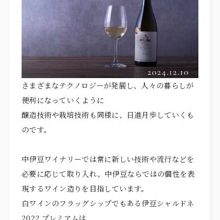
FREE STYLE
WITH DOG
BRIDAL FAIR
相談会
WEDDING & PHOTO PLAN
さまざまなテクノロジーが発展し、人々の暮らしが
ウエディングプラン
便利になっていくように
REPORT
カップルレポート
醸造技術や栽培技術も同様に、日進月歩していくも
のです。
SCHEDULE
挙式の流れ
PARTY
会場
中伊豆ワイナリーでは常に新しい技術や流行などを
必要に応じて取り入れ、中伊豆ならではの個性を表
CEREMONY
挙式
現するワイン造りを目指しています。
DRESS
ドレス
白ワインのフラッグシップでもある伊豆シャルドネ
2022 プレミアムは