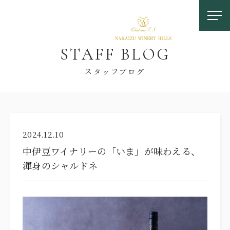
S
T
A
F
F
B
L
O
G
スタッフブログ
お問い合わせ
2024.12.10
中伊豆ワイナリーの「いま」が味わえる、
0558-83-5116
渾身のシャルドネ
TOP
OUR FEATURES
中伊豆ワイナリーの特徴
LOCATION