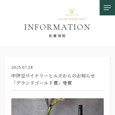
I
N
F
O
R
M
A
T
I
O
N
新着情報
お問い合わせ
2025.07.28
中伊豆ワイナリーヒルズからのお知らせ
0558-83-5116
「グランドゴールド賞」受賞
TOP
OUR FEATURES
中伊豆ワイナリーの特徴
LOCATION