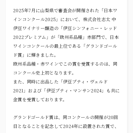
ITEMS
アイテム
2025年7月に山梨県で審査会が開催された「日本ワ
CUISINE
お料理
インコンクール2025」において、株式会社志太 中
伊豆ワイナリー醸造の「伊豆シンフォニー・レッド
ACCESS
アクセス
2022プレミアム」が「欧州系品種」赤部門で、日本
NEWS
ニュース
ワインコンクールの最上位である「グランドゴール
ド賞」に輝きました。
STAFF BLOG
スタッフブログ
欧州系品種・赤ワインでこの賞を受賞するのは、同
コンクール史上初となります。
プライバシーポリシー
また、同時に出品した「伊豆プティ・ヴェルド
サイトマップ
2021」および「伊豆プティ・マンサン2024」も共に
金賞を受賞しております。
グランドゴールド賞は、同コンクールの開催が20回
目となることを記念して2024年に設置された賞で、