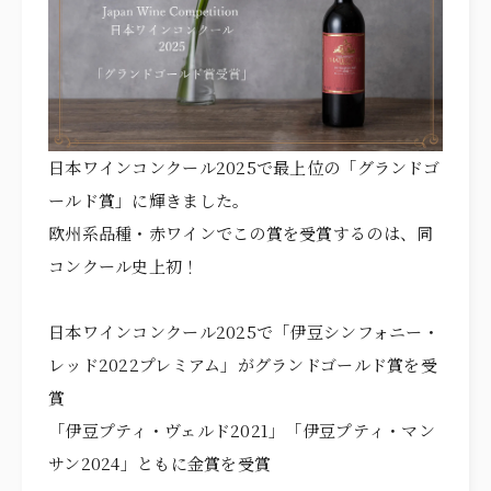
FREE STYLE
WITH DOG
BRIDAL FAIR
相談会
日本ワインコンクール2025で最上位の「グランドゴ
WEDDING & PHOTO PLAN
ールド賞」に輝きました。
ウエディングプラン
欧州系品種・赤ワインでこの賞を受賞するのは、同
REPORT
カップルレポート
コンクール史上初！
SCHEDULE
挙式の流れ
日本ワインコンクール2025で「伊豆シンフォニー・
PARTY
会場
レッド2022プレミアム」がグランドゴールド賞を受
賞
CEREMONY
挙式
「伊豆プティ・ヴェルド2021」「伊豆プティ・マン
DRESS
ドレス
サン2024」ともに金賞を受賞