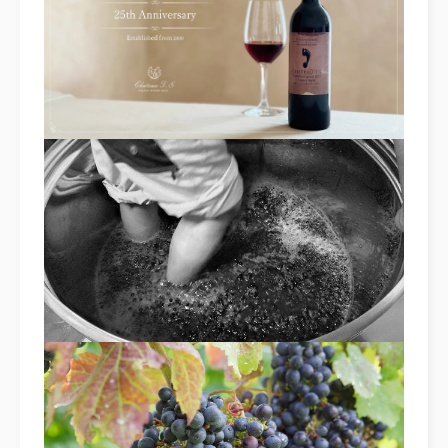
FREE STYLE
WITH DOG
BRIDAL FAIR
相談会
WEDDING & PHOTO PLAN
ウエディングプラン
REPORT
カップルレポート
SCHEDULE
挙式の流れ
PARTY
会場
CEREMONY
挙式
DRESS
ドレス