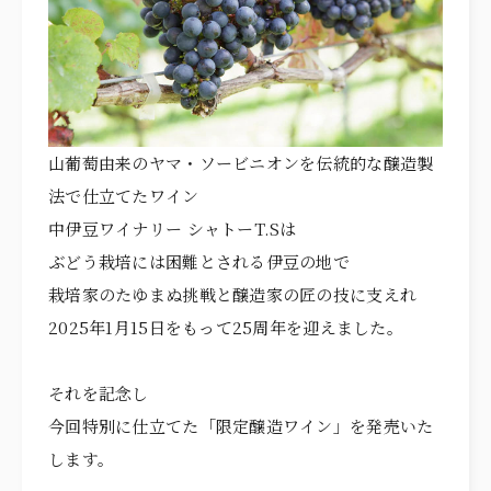
ITEMS
アイテム
CUISINE
お料理
ACCESS
アクセス
NEWS
ニュース
山葡萄由来のヤマ・ソービニオンを伝統的な醸造製
法で仕立てたワイン
STAFF BLOG
スタッフブログ
中伊豆ワイナリー シャトーT.Sは
ぶどう栽培には困難とされる伊豆の地で
プライバシーポリシー
栽培家のたゆまぬ挑戦と醸造家の匠の技に支えれ
サイトマップ
2025年1月15日をもって25周年を迎えました。
それを記念し
今回特別に仕立てた「限定醸造ワイン」を発売いた
します。