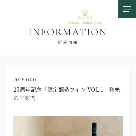
I
N
F
O
R
M
A
T
I
O
N
新着情報
お問い合わせ
2025.04.01
25周年記念「限定醸造ワイン VOL.1」発売
0558-83-5116
のご案内
TOP
OUR FEATURES
中伊豆ワイナリーの特徴
LOCATION