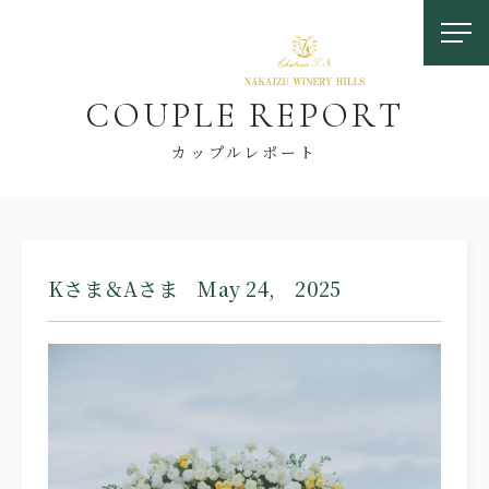
C
O
U
P
L
E
R
E
P
O
R
T
カップルレポート
お問い合わせ
Kさま＆Aさま May 24, 2025
0558-83-5116
TOP
OUR FEATURES
中伊豆ワイナリーの特徴
LOCATION