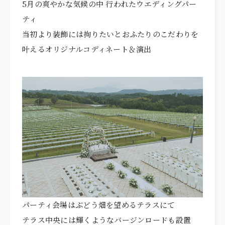
ITEMS
5月の爽やかな気候の中 行われたウエディングパー
アイテム
ティ
CUISINE
お料理
当初より装飾には拘りたいとおふたりのこだわりを
叶えるオリジナルコディネート＆演出
ACCESS
アクセス
NEWS
ニュース
STAFF BLOG
スタッフブログ
プライバシーポリシー
サイトマップ
パーティ会場はぶどう畑を望めるテラスにて
テラス中央には輝くようなバージンロードも設置