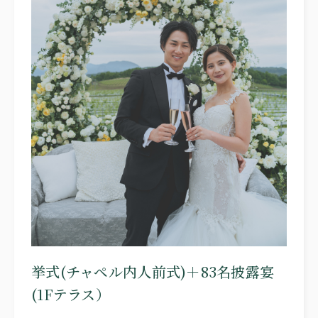
FREE STYLE
WITH DOG
BRIDAL FAIR
相談会
WEDDING & PHOTO PLAN
ウエディングプラン
REPORT
カップルレポート
SCHEDULE
挙式の流れ
PARTY
会場
CEREMONY
挙式
挙式(チャペル内人前式)＋83名披露宴
DRESS
(1Fテラス）
ドレス