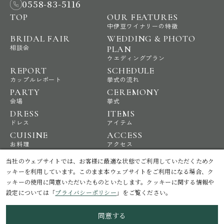
0558-83-5116
TOP
OUR FEATURES
中伊豆ワイナリーの特徴
BRIDAL FAIR
WEDDING & PHOTO
相談会
PLAN
ウエディングプラン
REPORT
SCHEDULE
カップルレポート
挙式の流れ
PARTY
CEREMONY
会場
挙式
DRESS
ITEMS
ドレス
アイテム
CUISINE
ACCESS
お料理
アクセス
NEWS
STAFF BLOG
当社のウェブサイトでは、お客様に最適な状態でご利用していただくためク
ニュース
スタッフブログ
ッキーを利用しています。このまま本ウェブサイトをご利用になる場合、ク
ッキーの使用に同意いただいたものといたします。クッキーに関する情報や
設定については「
プライバシーポリシー
」をご覧ください。
プライバシーポリシー
お問い合わせ
よくあるご質問
同意する