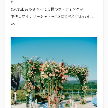
た
ITEMS
アイテム
YouTuberあさぎーにょ様のウェディングが
CUISINE
お料理
中伊豆ワイナリーシャトーT.Sにて執り行われまし
た。
ACCESS
アクセス
NEWS
ニュース
STAFF BLOG
スタッフブログ
プライバシーポリシー
サイトマップ