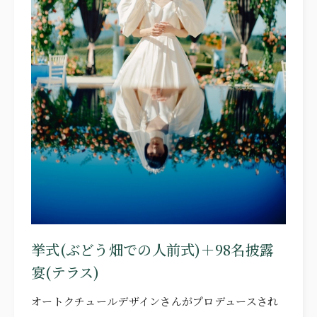
FREE STYLE
WITH DOG
BRIDAL FAIR
相談会
WEDDING & PHOTO PLAN
ウエディングプラン
REPORT
カップルレポート
SCHEDULE
挙式の流れ
PARTY
会場
挙式(ぶどう畑での人前式)＋98名披露
CEREMONY
挙式
宴(テラス)
DRESS
ドレス
オートクチュールデザインさんがプロデュースされ