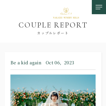
C
O
U
P
L
E
R
E
P
O
R
T
カップルレポート
お問い合わせ
Be a kid again Oct 06，2023
0558-83-5116
TOP
OUR FEATURES
中伊豆ワイナリーの特徴
LOCATION