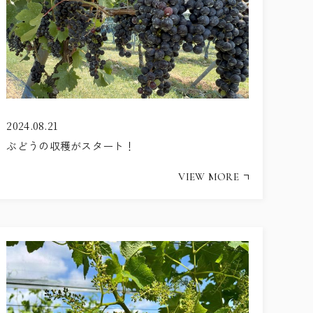
LOCATION
FREE STYLE
WITH DOG
BRIDAL FAIR
相談会
2024.08.21
ぶどうの収穫がスタート！
WEDDING & PHOTO PLAN
ウエディングプラン
VIEW MORE
REPORT
カップルレポート
SCHEDULE
挙式の流れ
PARTY
会場
CEREMONY
挙式
DRESS
ドレス