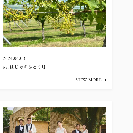
ITEMS
アイテム
CUISINE
お料理
ACCESS
アクセス
NEWS
ニュース
2024.06.03
STAFF BLOG
スタッフブログ
6月はじめのぶどう畑
VIEW MORE
プライバシーポリシー
サイトマップ