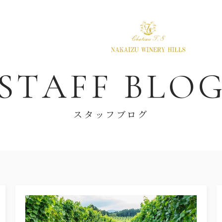
S
T
A
F
F
B
L
O
スタッフブログ